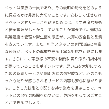
安らぎと絆の継続
ペットは家族の一員であり、その最期の時間をどのよう
ペット火葬の技術革新と信頼性：最先端設備の
に見送るかは非常に大切なことです。安心して任せられ
紹介
るペット火葬サービスを選ぶためには、まず高度な技術
ペットの最期を見守る専門家の心配りと相談体
と安全管理がしっかりしていることが重要です。適切な
制の重要性
燃焼温度の管理や衛生面の徹底が、火葬の安全性と品質
を支えています。また、担当スタッフの専門知識と豊富
な経験が、ペットの尊厳を守る丁寧な対応を可能にしま
す。さらに、ご家族様の不安や疑問に寄り添う相談体制
が整っていることもポイントです。思い出を大切にする
ための返骨サービスや個別火葬の選択肢など、心のこも
った心配りが感じられるサービス内容も安心に繋がりま
す。こうした技術と心配りを持つ業者を選ぶことで、ペ
ットとの最後の時間を穏やかに、尊厳をもって過ごすこ
とができるでしょう。