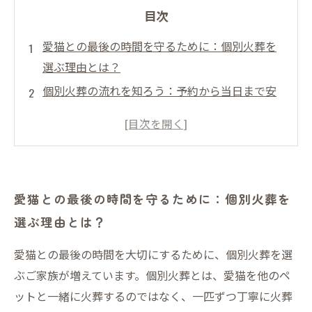
目次
愛猫との最後の時間を守るために：個別火葬を
選ぶ理由とは？
個別火葬の流れを知ろう：予約から当日まで安
心のステップ
火葬当日のポイント：愛猫のプライバシーをし
っかり守る秘訣
遺骨の受け取りと供養方法：心安らぐお別れの
愛猫との最後の時間を守るために：個別火葬を
形を考える
選ぶ理由とは？
個別火葬で得られる安心感：大切な愛猫への最
後の愛情表現
愛猫との最後の時間を大切にするために、個別火葬を選
知らないと損する！愛猫の個別火葬のメリット
ぶご家族が増えています。個別火葬とは、愛猫を他のペ
と注意点
ットと一緒に火葬するのではなく、一匹ずつ丁寧に火葬