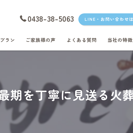
0438-38-5063
LINE・お問い合わせ
プラン
ご家族様の声
よくある質問
当社の特徴
愛犬
愛猫
君津のペッ
最期を丁寧に見送る火
富津のペッ
袖ケ浦のペ