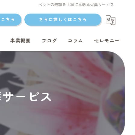
ペットの最期を丁寧に見送る火葬サービス
はこちら
さらに詳しくはこちら
事業概要
ブログ
コラム
セレモニー
ト火葬
葬サービス
ト火葬
ット火葬