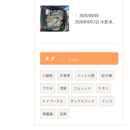
2026/08/09
2026年8月7日 木更津市グリンカちゃん御葬儀
タグ
Tags
小動物
木更津
ペット火葬
虹の橋
ウサギ
市原
フェレット
ヤモリ
トイプードル
ダックスフンド
インコ
保護猫
豆柴