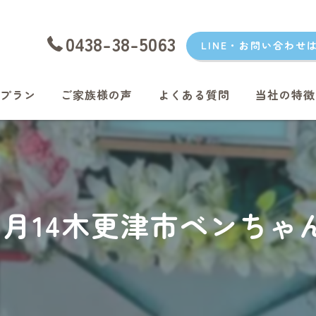
0438-38-5063
LINE・お問い合わせ
プラン
ご家族様の声
よくある質問
当社の特徴
愛犬
愛猫
君津のペッ
年3月14木更津市ベンち
富津のペッ
袖ケ浦のペ