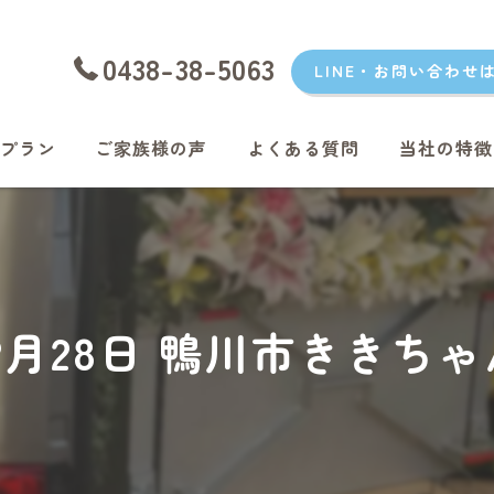
0438-38-5063
LINE・お問い合わせ
プラン
ご家族様の声
よくある質問
当社の特徴
愛犬
愛猫
君津のペッ
年12月28日 鴨川市ききち
富津のペッ
袖ケ浦のペ