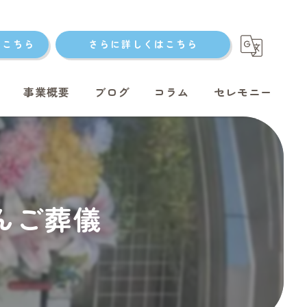
はこちら
さらに詳しくはこちら
事業概要
ブログ
コラム
セレモニー
ト火葬
ゃんご葬儀
ト火葬
ット火葬