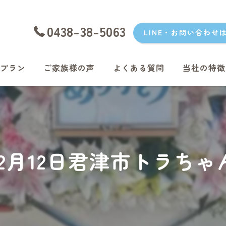
0438-38-5063
LINE・お問い合わせ
プラン
ご家族様の声
よくある質問
当社の特徴
愛犬
愛猫
君津のペッ
年12月12日君津市トラち
富津のペッ
袖ケ浦のペ