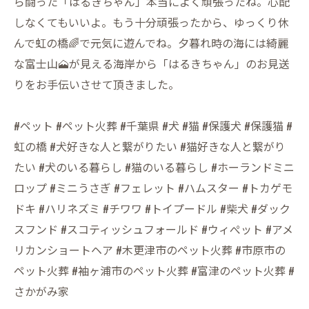
ら闘った「はるきちゃん」本当によく頑張ったね。心配
しなくてもいいよ。もう十分頑張ったから、ゆっくり休
んで虹の橋🌈で元気に遊んでね。夕暮れ時の海には綺麗
な富士山🗻が見える海岸から「はるきちゃん」のお見送
りをお手伝いさせて頂きました。
#ペット #ペット火葬 #千葉県 #犬 #猫 #保護犬 #保護猫 #
虹の橋 #犬好きな人と繋がりたい #猫好きな人と繋がり
たい #犬のいる暮らし #猫のいる暮らし #ホーランドミニ
ロップ #ミニうさぎ #フェレット #ハムスター #トカゲモ
ドキ #ハリネズミ #チワワ #トイプードル #柴犬 #ダック
スフンド #スコティッシュフォールド #ウィぺット #アメ
リカンショートヘア #木更津市のペット火葬 #市原市の
ペット火葬 #袖ヶ浦市のペット火葬 #富津のペット火葬 #
さかがみ家