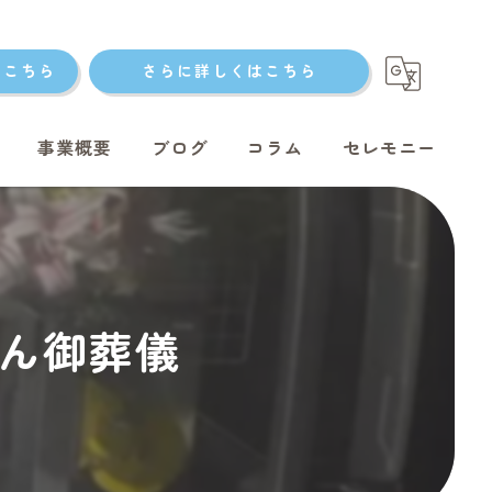
はこちら
さらに詳しくはこちら
事業概要
ブログ
コラム
セレモニー
ト火葬
ゃん御葬儀
ト火葬
ット火葬