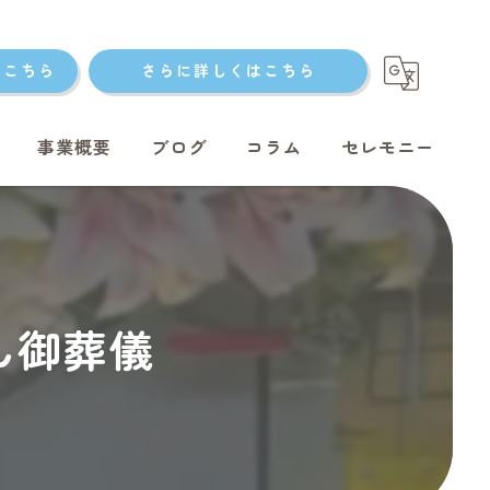
はこちら
さらに詳しくはこちら
事業概要
ブログ
コラム
セレモニー
ト火葬
ゃん御葬儀
ト火葬
ット火葬