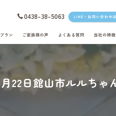
0438-38-5063
LINE・お問い合わせ
プラン
ご家族様の声
よくある質問
当社の特徴
愛犬
愛猫
君津のペッ
年6月22日館山市ルルち
富津のペッ
袖ケ浦のペ