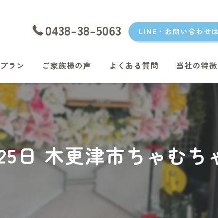
0438-38-5063
LINE・お問い合わせ
プラン
ご家族様の声
よくある質問
当社の特徴
愛犬
愛猫
君津のペッ
1月25日 木更津市ちゃむ
富津のペッ
袖ケ浦のペ