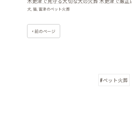
木更津で見守る大切な犬の火葬
木更津で厳正
犬
猫
富津のペット火葬
< 前のページ
#ペット火葬