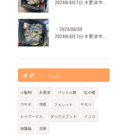
2026年8月7日 木更津市モモちゃん御葬儀
2026/08/09
2026年8月7日 木更津市グリンカちゃん御葬儀
タグ
Tags
小動物
木更津
ペット火葬
虹の橋
ウサギ
市原
フェレット
ヤモリ
トイプードル
ダックスフンド
インコ
保護猫
豆柴