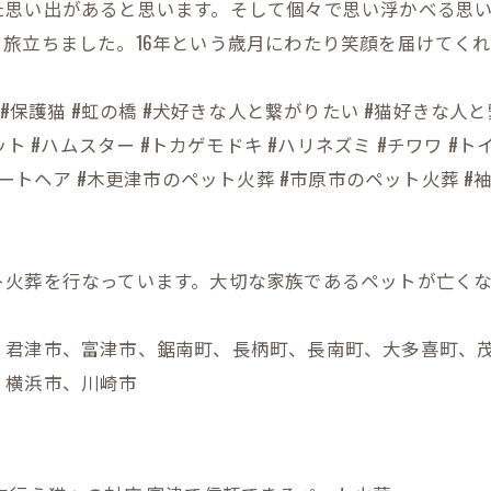
た思い出があると思います。そして個々で思い浮かべる思
と旅立ちました。16年という歳月にわたり笑顔を届けてく
保護犬 #保護猫 #虹の橋 #犬好きな人と繋がりたい #猫好きな
ト #ハムスター #トカゲモドキ #ハリネズミ #チワワ #ト
ートヘア #木更津市のペット火葬 #市原市のペット火葬 #
ト火葬を行なっています。大切な家族であるペットが亡く
、君津市、富津市、鋸南町、長柄町、長南町、大多喜町、
、横浜市、川崎市