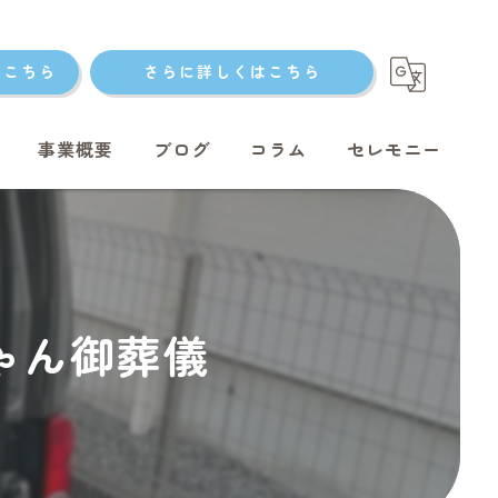
はこちら
さらに詳しくはこちら
事業概要
ブログ
コラム
セレモニー
ト火葬
ちゃん御葬儀
ト火葬
ット火葬