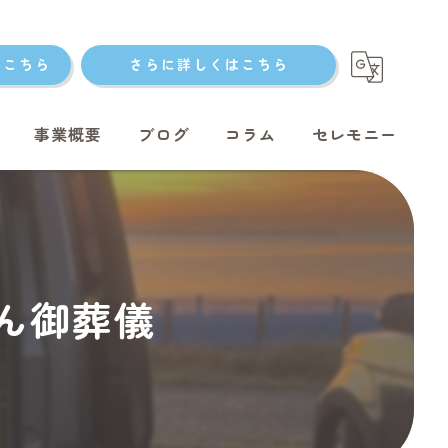
はこちら
さらに詳しくはこちら
事業概要
ブログ
コラム
セレモニー
ト火葬
ゃん御葬儀
ト火葬
ット火葬