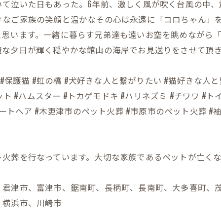
いて泣いた日もあった。6年前、激しく風が吹く台風の中、
きなご家族の笑顔と温かなその心は永遠に「コロちゃん」
と思います。一緒に暮らす兄弟達も遠いお空を眺めながら
麗な夕日が輝く穏やかな館山の海岸でお見送りをさせて頂
保護犬 #保護猫 #虹の橋 #犬好きな人と繋がりたい #猫好きな
ト #ハムスター #トカゲモドキ #ハリネズミ #チワワ #ト
ートヘア #木更津市のペット火葬 #市原市のペット火葬 #
ト火葬を行なっています。大切な家族であるペットが亡く
、君津市、富津市、鋸南町、長柄町、長南町、大多喜町、
、横浜市、川崎市