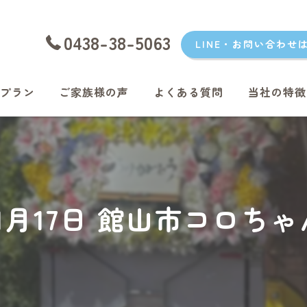
0438-38-5063
LINE・お問い合わせ
プラン
ご家族様の声
よくある質問
当社の特徴
愛犬
愛猫
君津のペッ
年11月17日 館山市コロち
富津のペッ
袖ケ浦のペ