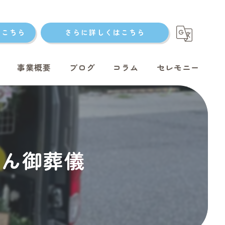
はこちら
さらに詳しくはこちら
事業概要
ブログ
コラム
セレモニー
ト火葬
ゃん御葬儀
ト火葬
ット火葬