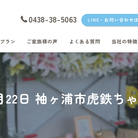
0438-38-5063
LINE・お問い合わせ
プラン
ご家族様の声
よくある質問
当社の特徴
愛犬
愛猫
君津のペッ
年7月22日 袖ヶ浦市虎鉄ち
富津のペッ
袖ケ浦のペ