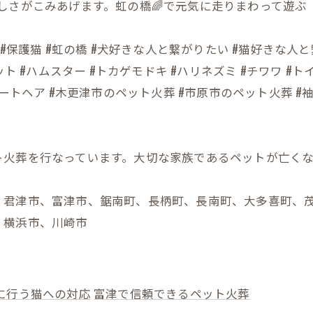
しさがこみあげます。虹の橋🌈で元気に走りまわって遊
保護犬 #保護猫 #虹の橋 #犬好きな人と繋がりたい #猫好きな
ト #ハムスター #トカゲモドキ #ハリネズミ #チワワ #ト
ートヘア #木更津市のペット火葬 #市原市のペット火葬 #
ト火葬を行なっています。大切な家族であるペットが亡く
、君津市、富津市、鋸南町、長柄町、長南町、大多喜町、
、横浜市、川崎市
に行う猫への対応
富津で信頼できるペット火葬