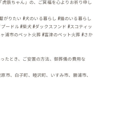
ぶ「虎鉄ちゃん」の、ご冥福を心よりお祈り申し
人と繋がりたい #犬のいる暮らし #猫のいる暮らし
イプードル #柴犬 #ダックスフンド #スコティッ
袖ヶ浦市のペット火葬 #富津のペット火葬 #さか
なったとき、ご安置の方法、御葬儀の費用な
茂原市、白子町、睦沢町、いすみ市、勝浦市、