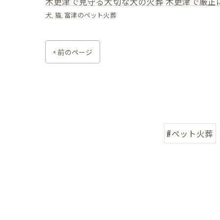
木更津で見守る大切な犬の火葬
木更津で厳正
犬
猫
富津のペット火葬
< 前のページ
#ペット火葬