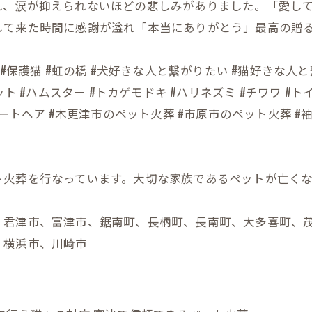
れ、涙が抑えられないほどの悲しみがありました。「愛し
して来た時間に感謝が溢れ「本当にありがとう」最高の贈
保護犬 #保護猫 #虹の橋 #犬好きな人と繋がりたい #猫好きな
ト #ハムスター #トカゲモドキ #ハリネズミ #チワワ #ト
ートヘア #木更津市のペット火葬 #市原市のペット火葬 #
ト火葬を行なっています。大切な家族であるペットが亡く
、君津市、富津市、鋸南町、長柄町、長南町、大多喜町、
、横浜市、川崎市