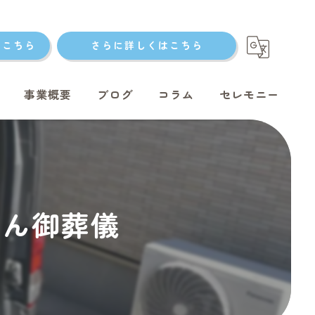
はこちら
さらに詳しくはこちら
事業概要
ブログ
コラム
セレモニー
ト火葬
ゃん御葬儀
ト火葬
ット火葬