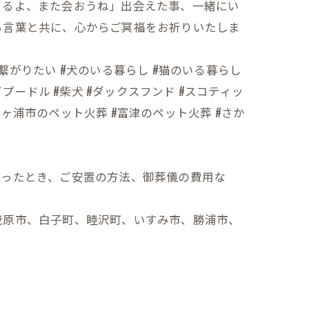
てるよ、また会おうね」出会えた事、一緒にい
る言葉と共に、心からご冥福をお祈りいたしま
人と繋がりたい #犬のいる暮らし #猫のいる暮らし
イプードル #柴犬 #ダックスフンド #スコティッ
袖ヶ浦市のペット火葬 #富津のペット火葬 #さか
なったとき、ご安置の方法、御葬儀の費用な
茂原市、白子町、睦沢町、いすみ市、勝浦市、