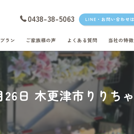
0438-38-5063
LINE・お問い合わせ
プラン
ご家族様の声
よくある質問
当社の特徴
愛犬
愛猫
君津のペッ
年2月26日 木更津市りりち
富津のペッ
袖ケ浦のペ