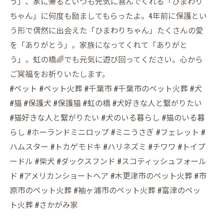
う」、家に帰るといつも元気に喜んでくれる「ひまわり
ちゃん」に何度も励ましてもらったよ。4年前に保護とい
う形で偶然に出会えた「ひまわりちゃん」たくさんの愛
を「ありがとう」。家族になってくれて「ありがと
う」。虹の橋🌈でも元気に遊び回ってください。心から
ご冥福をお祈りいたします。
#ペット #ペット火葬 #千葉市 #千葉市のペット火葬 #犬
#猫 #保護犬 #保護猫 #虹の橋 #犬好きな人と繋がりたい
#猫好きな人と繋がりたい #犬のいる暮らし #猫のいる暮
らし #ホーランドミニロップ #ミニうさぎ #フェレット #
ハムスター #トカゲモドキ #ハリネズミ #チワワ #トイプ
ードル #柴犬 #ダックスフンド #スコティッシュフォール
ド #アメリカンショートヘア #木更津市のペット火葬 #市
原市のペット火葬 #袖ヶ浦市のペット火葬 #富津のペッ
ト火葬 #さかがみ家