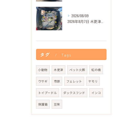
2026/08/09
2026年8月7日 木更津市グリンカちゃん御葬儀
タグ
Tags
小動物
木更津
ペット火葬
虹の橋
ウサギ
市原
フェレット
ヤモリ
トイプードル
ダックスフンド
インコ
保護猫
豆柴