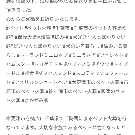
麗な夜空の下、虹の橋🌈へのお見送りをお手伝いさせて
頂きました。
心からご冥福をお祈りいたします。
#ペット #ペット火葬 #千葉市 #千葉市のペット火葬 #犬
#猫 #保護犬 #保護猫 #虹の橋 #犬好きな人と繋がりたい
#猫好きな人と繋がりたい #犬のいる暮らし #猫のいる暮
らし #ホーランドミニロップ #ミニうさぎ #フェレット #
ハムスター #トカゲモドキ #ハリネズミ #チワワ #トイプ
ードル #柴犬 #ダックスフンド #スコティッシュフォール
ド #アメリカンショートヘア #木更津市のペット火葬 #市
原市のペット火葬 #袖ヶ浦市のペット火葬 #富津のペッ
ト火葬 #さかがみ家
木更津市を拠点に千葉県でご訪問によるペット火葬を行
なっています。大切な家族であるペットが亡くなったと