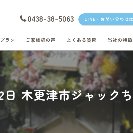
0438-38-5063
LINE・お問い合わせ
プラン
ご家族様の声
よくある質問
当社の特徴
愛犬
愛猫
君津のペッ
月22日 木更津市ジャッ
富津のペッ
袖ケ浦のペ