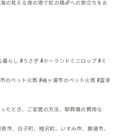
海の見える夜の港で虹の橋🌈への旅立ちをお
る暮らし #うさぎ #ホーランドミニロップ #ミ
原市のペット火葬 #袖ヶ浦市のペット火葬 #富津
なったとき、ご安置の方法、御葬儀の費用な
茂原市、白子町、睦沢町、いすみ市、勝浦市、