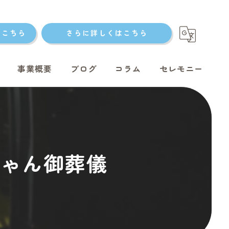
はこちら
さらに詳しくはこちら
事業概要
ブログ
コラム
セレモニー
ト火葬
クちゃん御葬儀
ト火葬
ット火葬