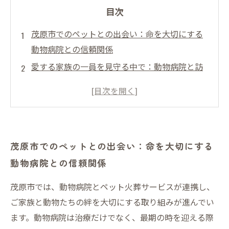
目次
茂原市でのペットとの出会い：命を大切にする
動物病院との信頼関係
愛する家族の一員を見守る中で：動物病院と訪
問火葬サービスの連携の重要性
後悔しないお見送りを目指して：茂原市の訪問
火葬がもたらす安心感
実際に体験したご家族の声：動物病院と訪問火
茂原市でのペットとの出会い：命を大切にする
葬が織りなす温かいお別れの瞬間
動物病院との信頼関係
未来に繋ぐ命の尊さ：茂原市で大切なペットと
最期まで寄り添う取り組みとは
茂原市では、動物病院とペット火葬サービスが連携し、
訪問火葬サービスの特徴と利用の流れを徹底解
ご家族と動物たちの絆を大切にする取り組みが進んでい
説
ます。動物病院は治療だけでなく、最期の時を迎える際