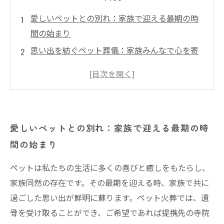
愛しいペットとの別れ：家族で迎える最期の時
間の始まり
思い出を紡ぐペット葬儀：家族みんなで心を寄
せて
返骨と納骨の意味：ペットを安心して見守る方
法
手元供養で続く絆：ペットとの時間を大切にす
愛しいペットとの別れ：家族で迎える最期の時
る心のケア
間の始まり
家族で支え合う時間の終わりと新たな始まり
共に過ごした日々を胸に刻む：ペット葬儀の大
ペットは私たちの生活に多くの喜びと癒しをもたらし、
切な役割
家族同然の存在です。その最期を迎える時、家族で共に
ペット葬儀で得られる心の癒しと家族の絆の深
過ごした思い出が鮮明に蘇ります。ペット火葬では、遺
まり
骨を受け取ることができ、ご希望であれば提携先の寺院