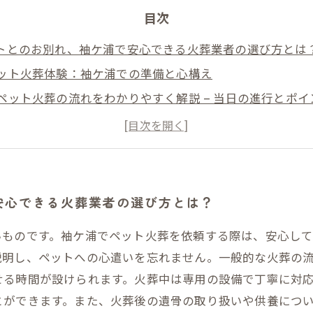
目次
ペットとのお別れ、袖ケ浦で安心できる火葬業者の選び方とは
のペット火葬体験：袖ケ浦での準備と心構え
でのペット火葬の流れをわかりやすく解説 – 当日の進行とポイ
フの温かい心遣いがもたらす安心感－袖ケ浦のペット火葬業
のケアとペットとの思い出の整理、袖ケ浦でのサポート方法を
で安心して任せられるペット火葬の全体像｜始まりから終わ
との最後の時間を優しく見守るために知っておきたい袖ケ浦の
で安心できる火葬業者の選び方とは？
いものです。袖ケ浦でペット火葬を依頼する際は、安心し
説明し、ペットへの心遣いを忘れません。一般的な火葬の
せる時間が設けられます。火葬中は専用の設備で丁寧に対
とができます。また、火葬後の遺骨の取り扱いや供養につ