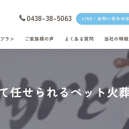
0438-38-5063
LINE・お問い合わせ
プラン
ご家族様の声
よくある質問
当社の特徴
愛犬
愛猫
君津のペッ
て任せられるペット火
富津のペッ
袖ケ浦のペ