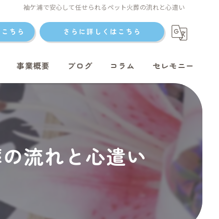
袖ケ浦で安心して任せられるペット火葬の流れと心遣い
はこちら
さらに詳しくはこちら
事業概要
ブログ
コラム
セレモニー
ト火葬
葬の流れと心遣い
ト火葬
ット火葬