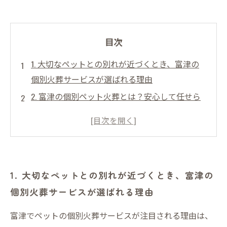
目次
1. 大切なペットとの別れが近づくとき、富津の
個別火葬サービスが選ばれる理由
2. 富津の個別ペット火葬とは？安心して任せら
れるサービスの特徴を紹介
3. 家族と同じ存在だからこそ—個別火葬で心を
込めたお見送りを
4. 個別火葬の流れ：富津での立ち会いと遺骨の
1. 大切なペットとの別れが近づくとき、富津の
受け取りまでの手順
個別火葬サービスが選ばれる理由
5. 富津で安心の個別ペット火葬を依頼する際の
ポイントと注意点
富津でペットの個別火葬サービスが注目される理由は、
6. 富津のペット火葬サービス：個別対応がもた