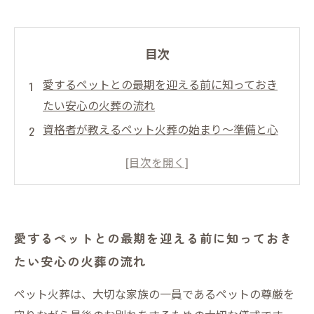
目次
愛するペットとの最期を迎える前に知っておき
たい安心の火葬の流れ
資格者が教えるペット火葬の始まり〜準備と心
構え〜
火葬当日の安心ポイントと専門家による丁寧な
配慮とは？
火葬後の供養方法と心を込めた最後の見送り方
愛するペットとの最期を迎える前に知っておき
ペットの尊厳を守るために知っておきたい火葬
たい安心の火葬の流れ
の全過程まとめ
ペット火葬の専門資格者が語る安心できるサー
ペット火葬は、大切な家族の一員であるペットの尊厳を
ビスの選び方