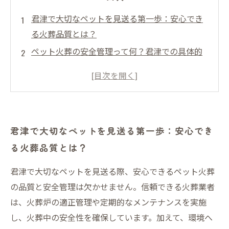
君津で大切なペットを見送る第一歩：安心でき
る火葬品質とは？
ペット火葬の安全管理って何？君津での具体的
な取り組みを紹介
君津のペット火葬施設を選ぶポイントと設備の
特徴
火葬後の遺骨管理もしっかりと：君津での心遣
君津で大切なペットを見送る第一歩：安心でき
いと法令遵守
る火葬品質とは？
最後まで安心して任せられる君津のペット火葬
サービスの全貌
君津で大切なペットを見送る際、安心できるペット火葬
ペット火葬の品質と安全管理がもたらす心の支
の品質と安全管理は欠かせません。信頼できる火葬業者
えとは？
は、火葬炉の適正管理や定期的なメンテナンスを実施
君津のペットオーナーが知るべき火葬サービス
し、火葬中の安全性を確保しています。加えて、環境へ