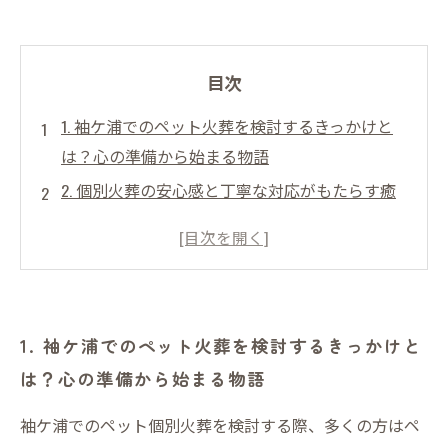
目次
1. 袖ケ浦でのペット火葬を検討するきっかけと
は？心の準備から始まる物語
2. 個別火葬の安心感と丁寧な対応がもたらす癒
しの時間
3. 袖ケ浦のペット火葬サービスで体験する具体
的な手続きと流れ
4. 火葬から収骨まで。心を込めた最後のお別れ
1. 袖ケ浦でのペット火葬を検討するきっかけと
のセレモニー
は？心の準備から始まる物語
5. ペットとの絆を胸に。袖ケ浦で迎える穏やか
な別れの結末
袖ケ浦でのペット個別火葬を検討する際、多くの方はペ
6. それでも悲しみを和らげるために。ペット火