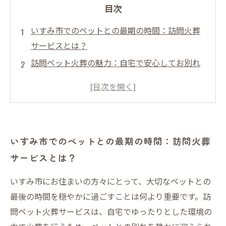
目次
いすみ市でのペットとの最期の時間：訪問火葬
サービスとは？
訪問ペット火葬の魅力：自宅で安心してお別れ
ができる理由
実際の利用者の声から見る、いすみ市の訪問ペ
ット火葬の安心ポイント
訪問火葬を選ぶ際に知っておきたい5つのメリッ
いすみ市でのペットとの最期の時間：訪問火葬
トと注意点
サービスとは？
大切なペットの最期を穏やかに見送るためのい
すみ市訪問ペット火葬のすすめ
いすみ市にお住まいの方々にとって、大切なペットとの
訪問ペット火葬サービスの基礎知識：いすみ市
最後の時間を穏やかに過ごすことは何より重要です。訪
での利用方法と流れ
問ペット火葬サービスは、自宅でゆったりとした環境の
安心できるペットとの別れを叶えるためにいす