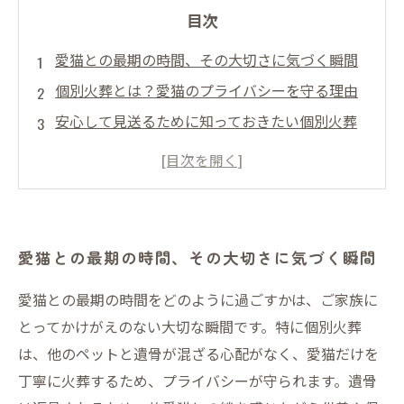
目次
愛猫との最期の時間、その大切さに気づく瞬間
個別火葬とは？愛猫のプライバシーを守る理由
安心して見送るために知っておきたい個別火葬
の仕組み
愛猫の遺骨を手元に残すことで感じる絆と供養
の意味
プライバシーを守りながら敬意を込めて見送る
愛猫との最期の時間、その大切さに気づく瞬間
最後の方法
対面式や立会い火葬で得られる心の安心とは？
愛猫との最期の時間をどのように過ごすかは、ご家族に
愛猫の個別火葬が選ばれる理由とその未来への
とってかけがえのない大切な瞬間です。特に個別火葬
想い
は、他のペットと遺骨が混ざる心配がなく、愛猫だけを
丁寧に火葬するため、プライバシーが守られます。遺骨