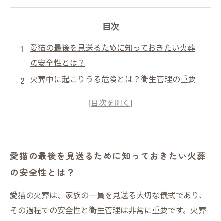
目次
愛猫の最後を見送るために知っておきたい火葬
の安全性とは？
火葬中に起こりうる危険とは？衛生管理の重要
ポイントを解説
安全な火葬施設選びで愛猫を安心して託す方法
安心のために必要な衛生管理対策とは？業界基
準を知ろう
愛猫の最後を見送るために知っておきたい火葬
愛猫のために私たちができること：安全・衛生
の安全性とは？
の徹底で見送る心構え
ペット火葬でのトラブルを防ぐためにご家族が
愛猫の火葬は、家族の一員を見送る大切な儀式であり、
注意すべきこと
その過程での安全性と衛生管理は非常に重要です。火葬