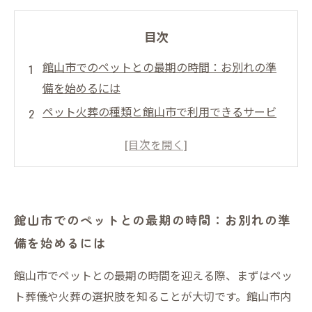
目次
館山市でのペットとの最期の時間：お別れの準
備を始めるには
ペット火葬の種類と館山市で利用できるサービ
スの特徴とは？
ペットの大きさや種類で変わる火葬費用の実際
を詳しく解説
火葬後の遺骨の取り扱い方と選べる供養の形に
館山市でのペットとの最期の時間：お別れの準
ついて
備を始めるには
館山市で安心してペット葬儀を任せるための選
び方とポイントをまとめて
館山市でペットとの最期の時間を迎える際、まずはペッ
大切なペットとのお別れを心穏やかに過ごすた
ト葬儀や火葬の選択肢を知ることが大切です。館山市内
めに知っておきたいこと