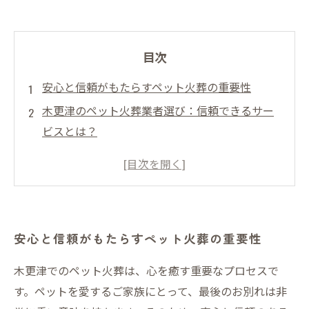
目次
安心と信頼がもたらすペット火葬の重要性
木更津のペット火葬業者選び：信頼できるサー
ビスとは？
体験談から学ぶ、ご家族の心に寄り添う火葬の
実態
大切なペットとの思い出を守るための心温まる
選択
安心と信頼がもたらすペット火葬の重要性
ペット火葬の儀式で感じる心のケアの重要性
木更津でペットを見送る: 安心感と愛情に包まれ
木更津でのペット火葬は、心を癒す重要なプロセスで
た旅立ち
す。ペットを愛するご家族にとって、最後のお別れは非