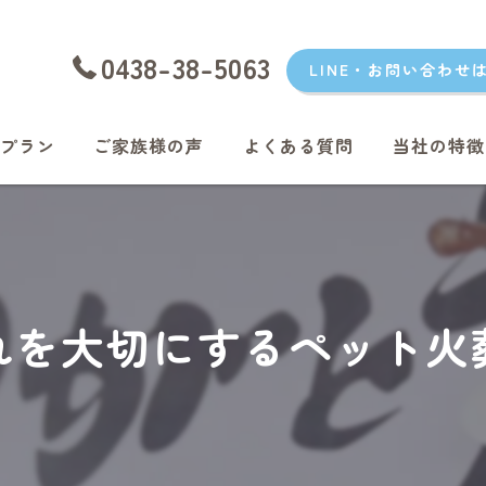
0438-38-5063
LINE・お問い合わせ
プラン
ご家族様の声
よくある質問
当社の特徴
愛犬
愛猫
君津のペッ
れを大切にするペット火
富津のペッ
袖ケ浦のペ