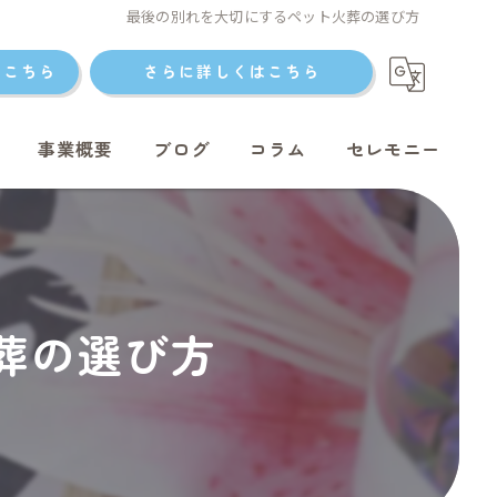
最後の別れを大切にするペット火葬の選び方
はこちら
さらに詳しくはこちら
事業概要
ブログ
コラム
セレモニー
ト火葬
葬の選び方
ト火葬
ット火葬