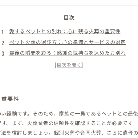
目次
愛するペットとの別れ：心に残る火葬の重要性
ペット火葬の選び方：心の準備とサービスの選定
最後の瞬間を彩る：感謝の気持ちを込めたお別れ
専門家のアドバイス：信頼できる火葬業者の見極め方
ペットとの思い出を大切にするために：火葬後のケア
心に残るお別れの儀式：ペット火葬の体験談
最愛のペットを見送るための決断と次のステップ
の重要性
辛い経験です。そのため、家族の一員であるペットとの最
です。まず、火葬業者の信頼性を確認することが必要です
方法を検討しましょう。個別火葬や合同火葬、さらに遺骨