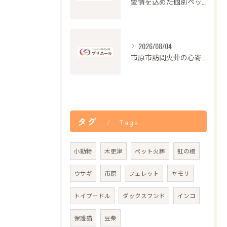
愛情を込めた個別ペット火葬の大切さと流れ
2026/08/04
市原市訪問火葬の心寄せ24時間対応
タグ
Tags
小動物
木更津
ペット火葬
虹の橋
ウサギ
市原
フェレット
ヤモリ
トイプードル
ダックスフンド
インコ
保護猫
豆柴