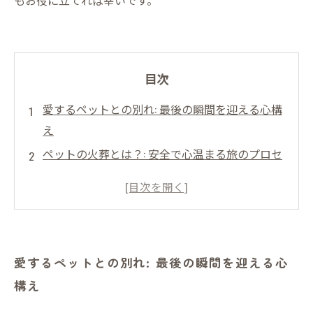
もお役に立てれば幸いです。
目次
愛するペットとの別れ: 最後の瞬間を迎える心構
え
ペットの火葬とは？: 安全で心温まる旅のプロセ
ス
心を込めたお別れ: 知っておくべき火葬のポイン
ト
感謝の気持ちを伝える: ペット火葬がもたらす心
愛するペットとの別れ: 最後の瞬間を迎える心
の安らぎ
構え
別れの後に: ペット火葬がもたらす癒しの瞬間
愛が永遠に続く: ペット火葬の重要性を再確認す