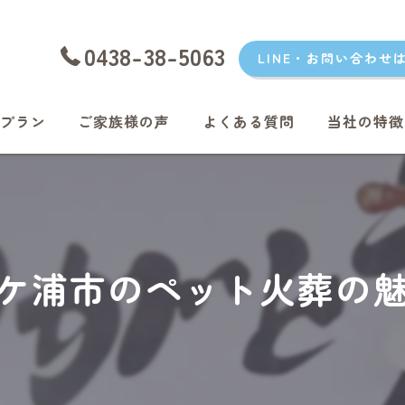
0438-38-5063
LINE・お問い合わせ
プラン
ご家族様の声
よくある質問
当社の特徴
愛犬
愛猫
君津のペッ
ケ浦市のペット火葬の
富津のペッ
袖ケ浦のペ