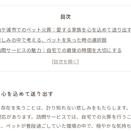
目次
袖ケ浦市でのペット火葬：愛する家族を心を込めて送り出
悲しみの中で考える、ペットを失った時の選択肢
訪問サービスの魅力：自宅での最後の時間を大切にする
袖ケ浦市のペット火葬サービスの特徴と心温まる対応
心の安らぎを得るために：ペットとの最後の時間の過ごし
ペットを偲ぶ新しい形：袖ケ浦市の火葬が選ばれる理由
愛するペットへの最高の送り方：袖ケ浦市での火葬体験か
を心を込めて送り出す
る存在を失うことは、計り知れない悲しみをもたらします
対応があります。訪問サービスでは、自宅での火葬を行う
、ペットが普段過ごしていた環境の中で、穏やかな気持ち