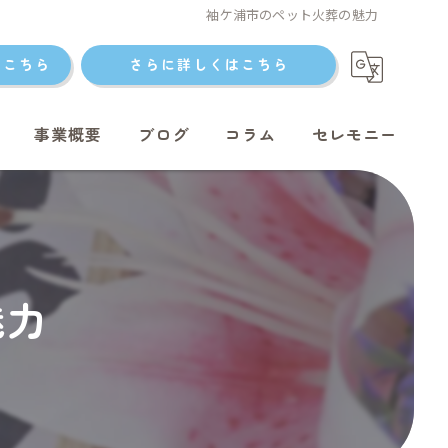
袖ケ浦市のペット火葬の魅力
はこちら
さらに詳しくはこちら
事業概要
ブログ
コラム
セレモニー
ト火葬
魅力
ト火葬
ット火葬