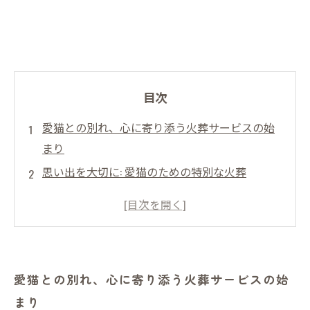
目次
愛猫との別れ、心に寄り添う火葬サービスの始
まり
思い出を大切に: 愛猫のための特別な火葬
心を込めたサービス: 愛猫への最後の敬意
愛猫を見送る準備: 火葬の流れと注意点
安らかな眠りへ: 猫の火葬に込める愛のかたち
愛猫との時間を振り返る: 火葬後の心の整理
愛猫との別れ、心に寄り添う火葬サービスの始
新たな旅立ち: 愛猫への感謝と共に歩む未来
まり