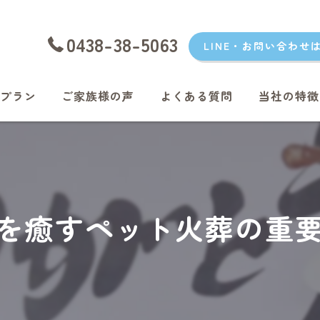
0438-38-5063
LINE・お問い合わせ
プラン
ご家族様の声
よくある質問
当社の特徴
愛犬
愛猫
君津のペッ
を癒すペット火葬の重
富津のペッ
袖ケ浦のペ