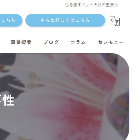
心を癒すペット火葬の重要性
はこちら
さらに詳しくはこちら
事業概要
ブログ
コラム
セレモニー
ト火葬
要性
ト火葬
ット火葬