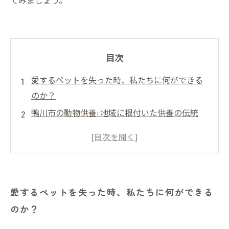
てみましょう。
目次
愛するペットを失った時、私たちに何ができる
のか？
鴨川市の動物供養: 地域に根付いた供養の伝統
ペット火葬の選択肢: 大切な仲間をどのように送
り出すか
心の平安をもたらす、鴨川市のペット供養の実
例
愛するペットを失った時、私たちに何ができる
悲しみを乗り越えるために: 愛するペットとの最
のか？
後の時間
鴨川市の美しい自然の中で行う、特別なペット