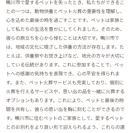
鴨川市で愛するペットを失ったとき、私たちができるこ
火葬の意味
との一つは、動物供養とペット火葬の重要性を理解し、
温かい思い出を胸に: 鴨川市におけるペット供養
心を込めた最後の時を過ごすことです。ペットは家族と
の新たな形
して私たちの生活を豊かにしてくれました。そのため、
彼らの旅立ちを心から悼むことは大切です。鴨川市で
は、地域の文化に根ざした供養の方法が存在します。た
とえば、供養祭やお焚き上げなど、地元の方々が大切に
している伝統があります。これに参加することで、ペッ
トへの感謝の気持ちを表現でき、心の平安を得られま
す。また、ペット火葬サービスも充実しており、個別に
火葬を行えるサービスや、思い出の品を一緒に火葬する
オプションもあります。これにより、ペットと最後の時
間を共有し、彼らの思い出を胸に刻むことができるので
す。鴨川市に住むペットのご家族として、愛するペット
とのお別れをより良い形で迎えられるよう、これらの選