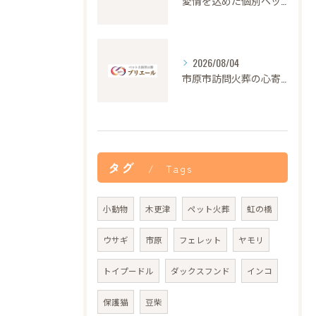
愛情を込めた個別ペット火葬の大切さと流れ
2026/08/04
市原市訪問火葬の心寄せ24時間対応
タグ
Tags
小動物
木更津
ペット火葬
虹の橋
ウサギ
市原
フェレット
ヤモリ
トイプードル
ダックスフンド
インコ
保護猫
豆柴