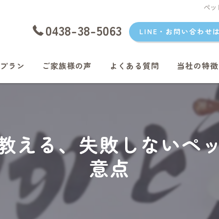
ペッ
0438-38-5063
LINE・お問い合わせ
プラン
ご家族様の声
よくある質問
当社の特徴
愛犬
愛猫
教える、失敗しないペ
君津のペッ
意点
富津のペッ
袖ケ浦のペ