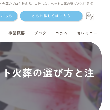
ト火葬のプロが教える、失敗しないペット火葬の選び方と注意点
はこちら
さらに詳しくはこちら
事業概要
ブログ
コラム
セレモニー
ット火葬の選び方と注
ト火葬
ト火葬
ット火葬