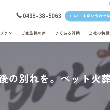
0438-38-5063
LINE・お問い合わせ
プラン
ご家族様の声
よくある質問
当社の特徴
愛犬
愛猫
君津のペッ
後の別れを。ペット火
富津のペッ
袖ケ浦のペ