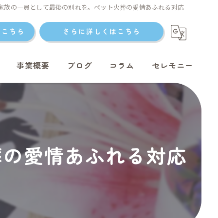
家族の一員として最後の別れを。ペット火葬の愛情あふれる対応
はこちら
さらに詳しくはこちら
事業概要
ブログ
コラム
セレモニー
ト火葬
葬の愛情あふれる対応
ト火葬
ット火葬