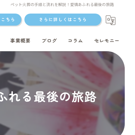
ペット火葬の手順と流れを解説！愛情あふれる最後の旅路
はこちら
さらに詳しくはこちら
事業概要
ブログ
コラム
セレモニー
ト火葬
ふれる最後の旅路
ト火葬
ット火葬