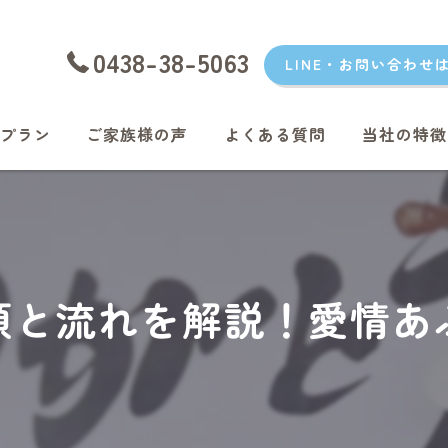
0438-38-5063
LINE・お問い合わせ
プラン
ご家族様の声
よくある質問
当社の特徴
愛犬
愛猫
君津のペッ
順と流れを解説！愛情あ
富津のペッ
袖ケ浦のペ