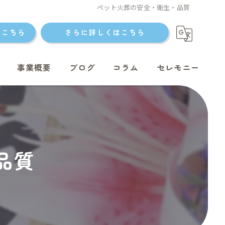
ペット火葬の安全・衛生・品質
はこちら
さらに詳しくはこちら
事業概要
ブログ
コラム
セレモニー
ト火葬
品質
ト火葬
ット火葬