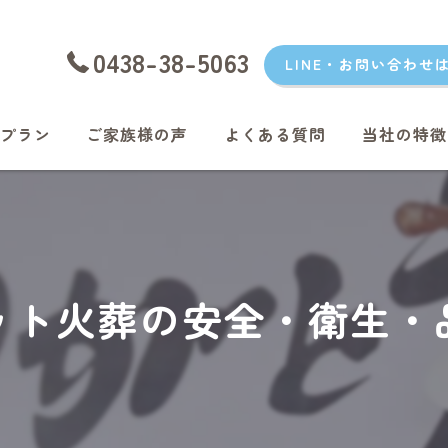
0438-38-5063
LINE・お問い合わせ
プラン
ご家族様の声
よくある質問
当社の特徴
愛犬
愛猫
君津のペッ
ット火葬の安全・衛生・
富津のペッ
袖ケ浦のペ