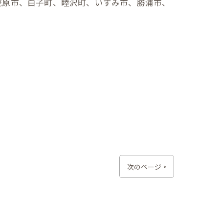
茂原市、白子町、睦沢町、いすみ市、勝浦市、
次のページ >