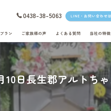
0438-38-5063
LINE・お問い合わせ
プラン
ご家族様の声
よくある質問
当社の特徴
愛犬
愛猫
君津のペッ
年5月10日長生郡アルトち
富津のペッ
袖ケ浦のペ