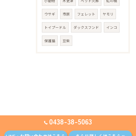
小動物
木更津
ペット火葬
虹の橋
ウサギ
市原
フェレット
ヤモリ
トイプードル
ダックスフンド
インコ
保護猫
豆柴
0438-38-5063
LINE・お問い合わせはこちら
さらに詳しくはこちら