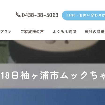
0438-38-5063
LINE・お問い合わせ
プラン
ご家族様の声
よくある質問
当社の特徴
愛犬
愛猫
君津のペッ
2月18日袖ヶ浦市ムック
富津のペッ
袖ケ浦のペ