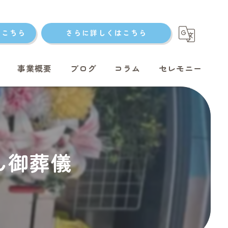
はこちら
さらに詳しくはこちら
事業概要
ブログ
コラム
セレモニー
ト火葬
ゃん御葬儀
ト火葬
ット火葬