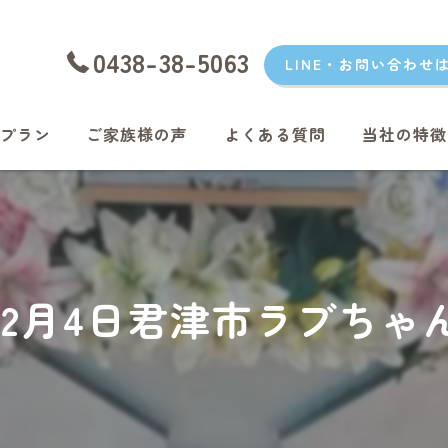
0438-38-5063
LINE・お問い合わせ
プラン
ご家族様の声
よくある質問
当社の特徴
愛犬
愛猫
君津のペッ
年12月4日君津市ラブち
富津のペッ
袖ケ浦のペ