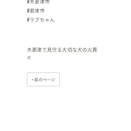
#木更津市
#君津市
#ラブちゃん
木更津で見守る大切な犬の火葬
犬
< 前のページ