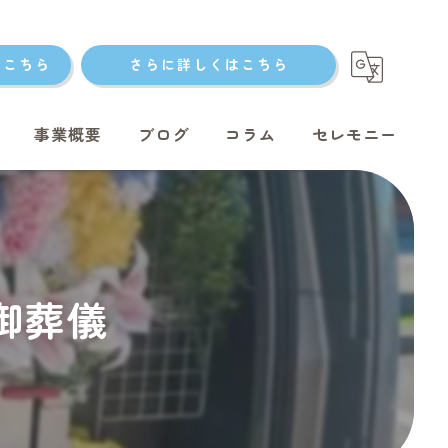
はこちら
さらに詳しくはこちら
事業概要
ブログ
コラム
セレモニー
ト火葬
ん御葬儀
ト火葬
ット火葬