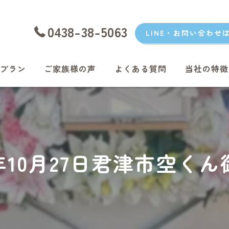
0438-38-5063
LINE・お問い合わせ
プラン
ご家族様の声
よくある質問
当社の特徴
愛犬
愛猫
君津のペッ
5年10月27日君津市空く
富津のペッ
袖ケ浦のペ