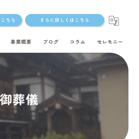
はこちら
さらに詳しくはこちら
事業概要
ブログ
コラム
セレモニー
ト火葬
ん御葬儀
ト火葬
ット火葬