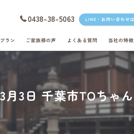
0438-38-5063
LINE・お問い合わせ
プラン
ご家族様の声
よくある質問
当社の特徴
愛犬
愛猫
君津のペッ
5年3月3日 千葉市TOちゃ
富津のペッ
袖ケ浦のペ