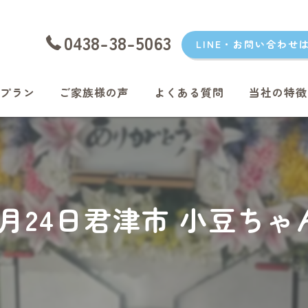
0438-38-5063
LINE・お問い合わせ
プラン
ご家族様の声
よくある質問
当社の特徴
愛犬
愛猫
君津のペッ
年2月24日君津市 小豆ち
富津のペッ
袖ケ浦のペ