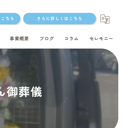
はこちら
さらに詳しくはこちら
事業概要
ブログ
コラム
セレモニー
ト火葬
ゃん御葬儀
ト火葬
ット火葬